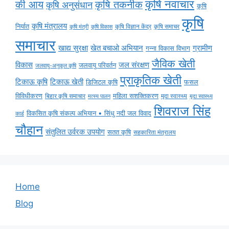
कृषि नवाचार
की आय
कृषि तकनीक
कृषि अनुसंधान
कृषि
कृषि
कृषि मंत्रालय
निर्यात
कृषि विज्ञान केंद्र
कृषि समाचर
कृषि मंत्री
कृषि विकास
समाचार
ग्रामीण
खाद्य सुरक्षा
खेत बचाओ अभियान
गन्ना विकास विभाग
जैविक खेती
विकास
जल संरक्षण
जलवायु परिवर्तन
जलवायु-अनुकूल कृषि
प्राकृतिक खेती
टिकाऊ कृषि
टिकाऊ खेती
डिजिटल कृषि
फसल
विविधीकरण
महिला सशक्तिकरण
मृदा स्वास्थ्य
बिहार कृषि समाचार
मृदा स्वास्थ्य
मत्स्य पालन
शिवराज सिंह
विकसित कृषि संकल्प अभियान • सिंधु नदी जल विवाद
कार्ड
चौहान
संतुलित उर्वरक उपयोग
सतत कृषि
सहकारिता मंत्रालय
Home
Blog