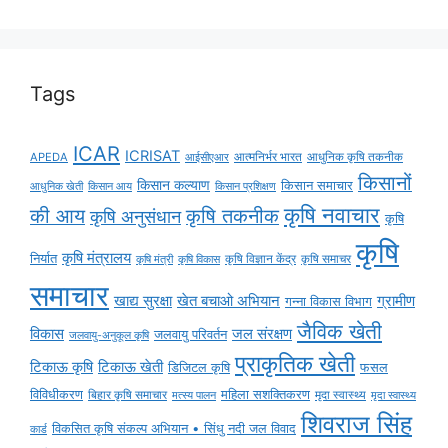
Tags
ICAR
ICRISAT
APEDA
आईसीएआर
आत्मनिर्भर भारत
आधुनिक कृषि तकनीक
किसानों
किसान कल्याण
किसान समाचार
किसान आय
आधुनिक खेती
किसान प्रशिक्षण
कृषि नवाचार
की आय
कृषि तकनीक
कृषि अनुसंधान
कृषि
कृषि
कृषि मंत्रालय
निर्यात
कृषि विज्ञान केंद्र
कृषि समाचर
कृषि मंत्री
कृषि विकास
समाचार
ग्रामीण
खाद्य सुरक्षा
खेत बचाओ अभियान
गन्ना विकास विभाग
जैविक खेती
विकास
जल संरक्षण
जलवायु परिवर्तन
जलवायु-अनुकूल कृषि
प्राकृतिक खेती
टिकाऊ कृषि
टिकाऊ खेती
डिजिटल कृषि
फसल
विविधीकरण
महिला सशक्तिकरण
मृदा स्वास्थ्य
बिहार कृषि समाचार
मृदा स्वास्थ्य
मत्स्य पालन
शिवराज सिंह
विकसित कृषि संकल्प अभियान • सिंधु नदी जल विवाद
कार्ड