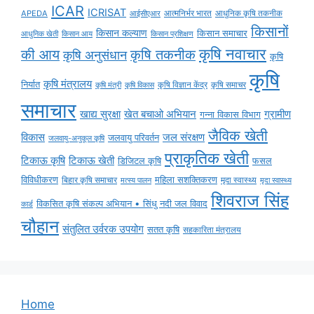
ICAR
ICRISAT
APEDA
आईसीएआर
आत्मनिर्भर भारत
आधुनिक कृषि तकनीक
किसानों
किसान कल्याण
किसान समाचार
किसान आय
आधुनिक खेती
किसान प्रशिक्षण
कृषि नवाचार
की आय
कृषि तकनीक
कृषि अनुसंधान
कृषि
कृषि
कृषि मंत्रालय
निर्यात
कृषि विज्ञान केंद्र
कृषि समाचर
कृषि मंत्री
कृषि विकास
समाचार
ग्रामीण
खाद्य सुरक्षा
खेत बचाओ अभियान
गन्ना विकास विभाग
जैविक खेती
विकास
जल संरक्षण
जलवायु परिवर्तन
जलवायु-अनुकूल कृषि
प्राकृतिक खेती
टिकाऊ कृषि
टिकाऊ खेती
डिजिटल कृषि
फसल
विविधीकरण
महिला सशक्तिकरण
मृदा स्वास्थ्य
बिहार कृषि समाचार
मृदा स्वास्थ्य
मत्स्य पालन
शिवराज सिंह
विकसित कृषि संकल्प अभियान • सिंधु नदी जल विवाद
कार्ड
चौहान
संतुलित उर्वरक उपयोग
सतत कृषि
सहकारिता मंत्रालय
Home