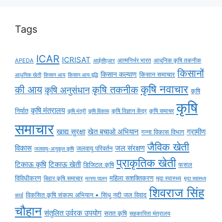
Tags
ICAR
ICRISAT
APEDA
आईसीएआर
आत्मनिर्भर भारत
आधुनिक कृषि तकनीक
किसानों
किसान कल्याण
किसान समाचार
किसान आय
किसान आय वृद्धि
आधुनिक खेती
कृषि नवाचार
की आय
कृषि तकनीक
कृषि अनुसंधान
कृषि
कृषि
कृषि मंत्रालय
निर्यात
कृषि विज्ञान केंद्र
कृषि समाचर
कृषि मंत्री
कृषि विकास
समाचार
ग्रामीण
खाद्य सुरक्षा
खेत बचाओ अभियान
गन्ना विकास विभाग
जैविक खेती
विकास
जल संरक्षण
जलवायु परिवर्तन
जलवायु-अनुकूल कृषि
प्राकृतिक खेती
टिकाऊ कृषि
टिकाऊ खेती
डिजिटल कृषि
फसल
विविधीकरण
महिला सशक्तिकरण
बिहार कृषि समाचार
मृदा स्वास्थ्य
मृदा स्वास्थ्य
मत्स्य पालन
शिवराज सिंह
विकसित कृषि संकल्प अभियान • सिंधु नदी जल विवाद
कार्ड
चौहान
संतुलित उर्वरक उपयोग
सतत कृषि
सहकारिता मंत्रालय