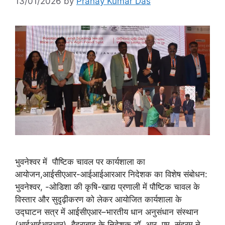
13/01/2026
by
Pranay Kumar Das
भुवनेश्वर में पौष्टिक चावल पर कार्यशाला का
आयोजन,आईसीएआर-आईआईआरआर निदेशक का विशेष संबोधन:
भुवनेश्वर, -ओडिशा की कृषि-खाद्य प्रणाली में पौष्टिक चावल के
विस्तार और सुदृढ़ीकरण को लेकर आयोजित कार्यशाला के
उद्घाटन सत्र में आईसीएआर–भारतीय धान अनुसंधान संस्थान
(आईआईआरआर), हैदराबाद के निदेशक डॉ. आर. एम. सुंदरम ने