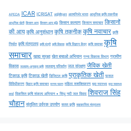
ICAR
ICRISAT
APEDA
आईसीएआर
आत्मनिर्भर भारत
आधुनिक कृषि तकनीक
किसानों
किसान कल्याण
किसान समाचार
किसान आय
किसान आय वृद्धि
आधुनिक खेती
कृषि नवाचार
की आय
कृषि तकनीक
कृषि अनुसंधान
कृषि
कृषि
कृषि मंत्रालय
निर्यात
कृषि विज्ञान केंद्र
कृषि समाचर
कृषि मंत्री
कृषि विकास
समाचार
ग्रामीण
खाद्य सुरक्षा
खेत बचाओ अभियान
गन्ना विकास विभाग
जैविक खेती
विकास
जल संरक्षण
जलवायु परिवर्तन
जलवायु-अनुकूल कृषि
प्राकृतिक खेती
टिकाऊ कृषि
टिकाऊ खेती
डिजिटल कृषि
फसल
विविधीकरण
महिला सशक्तिकरण
मृदा स्वास्थ्य
बिहार कृषि समाचार
मृदा स्वास्थ्य
मत्स्य पालन
शिवराज सिंह
विकसित कृषि संकल्प अभियान • सिंधु नदी जल विवाद
कार्ड
चौहान
संतुलित उर्वरक उपयोग
सतत कृषि
सहकारिता मंत्रालय