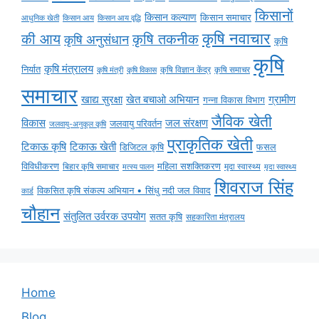
किसानों
किसान कल्याण
किसान समाचार
किसान आय
किसान आय वृद्धि
आधुनिक खेती
कृषि नवाचार
की आय
कृषि तकनीक
कृषि अनुसंधान
कृषि
कृषि
कृषि मंत्रालय
निर्यात
कृषि विज्ञान केंद्र
कृषि समाचर
कृषि मंत्री
कृषि विकास
समाचार
ग्रामीण
खाद्य सुरक्षा
खेत बचाओ अभियान
गन्ना विकास विभाग
जैविक खेती
विकास
जल संरक्षण
जलवायु परिवर्तन
जलवायु-अनुकूल कृषि
प्राकृतिक खेती
टिकाऊ कृषि
टिकाऊ खेती
डिजिटल कृषि
फसल
विविधीकरण
महिला सशक्तिकरण
बिहार कृषि समाचार
मृदा स्वास्थ्य
मृदा स्वास्थ्य
मत्स्य पालन
शिवराज सिंह
विकसित कृषि संकल्प अभियान • सिंधु नदी जल विवाद
कार्ड
चौहान
संतुलित उर्वरक उपयोग
सतत कृषि
सहकारिता मंत्रालय
Home
Blog