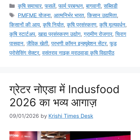
कृषि समाचार
,
फसलें
,
फार्म प्रबन्धन
,
बागवानी
,
सब्सिडी
PMFME योजना
,
आत्मनिर्भर भारत
,
किसान उद्यमिता
,
किसानों की आय
,
कृषि निर्यात
,
कृषि प्रसंस्करण
,
कृषि मूल्यवर्धन
,
कृषि स्टार्टअप
,
खाद्य प्रसंस्करण उद्योग
,
ग्रामीण रोजगार
,
चिराग
पासवान
,
जैविक खेती
,
परभणी कॉमन इन्क्यूबेशन सेंटर
,
फूड
प्रोसेसिंग सेक्टर
,
वसंतराव नाइक मराठवाड़ा कृषि विद्यापीठ
ग्रेटर नोएडा में Indusfood
2026 का भव्य आगाज़
09/01/2026
by
Krishi Times Desk