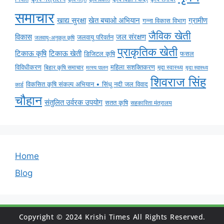
समाचार
ग्रामीण
खाद्य सुरक्षा
खेत बचाओ अभियान
गन्ना विकास विभाग
जैविक खेती
विकास
जल संरक्षण
जलवायु परिवर्तन
जलवायु-अनुकूल कृषि
प्राकृतिक खेती
टिकाऊ कृषि
टिकाऊ खेती
डिजिटल कृषि
फसल
विविधीकरण
महिला सशक्तिकरण
बिहार कृषि समाचार
मृदा स्वास्थ्य
मृदा स्वास्थ्य
मत्स्य पालन
शिवराज सिंह
विकसित कृषि संकल्प अभियान • सिंधु नदी जल विवाद
कार्ड
चौहान
संतुलित उर्वरक उपयोग
सतत कृषि
सहकारिता मंत्रालय
Home
Blog
Copyright © 2024 Krishi Times All Rights Reserved.