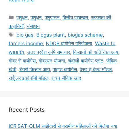
पशुधन
,
पशुधन
,
पशुपालन
,
वित्तीय प्रबन्धन
,
सफलता की
कहानियाँ
,
संसाधन
bio gas
,
Biogas plant
,
biogas scheme
,
famers income
,
NDDB बायोगैस परियोजना
,
Waste to
wealth
,
उत्तर प्रदेश कृषि समाचार
,
किसानों की अतिरिक्त आय
,
गोबर से बायोगैस
,
गोबरधन योजना
,
चंदौली बायोगैस प्लांट
,
जैविक
खेती
,
डेयरी किसान आय
,
पाइप्ड बायोगैस
,
वेस्ट टू वेल्थ मॉडल
,
सर्कुलर इकोनॉमी मॉडल
,
सुधन जैविक खाद
Recent Posts
ICRISAT-OLM साझेदारी से ग्रामीण महिलाओं को मिलेगा नया