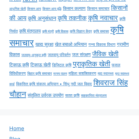
किसानों
किसान कल्याण
किसान समाचार
किसान आय
किसान आय वृद्धि
आधुनिक खेती
कृषि नवाचार
की आय
कृषि तकनीक
कृषि अनुसंधान
कृषि
कृषि
कृषि मंत्रालय
निर्यात
कृषि विज्ञान केंद्र
कृषि समाचर
कृषि मंत्री
कृषि विकास
समाचार
ग्रामीण
खाद्य सुरक्षा
खेत बचाओ अभियान
गन्ना विकास विभाग
जैविक खेती
विकास
जल संरक्षण
जलवायु परिवर्तन
जलवायु-अनुकूल कृषि
प्राकृतिक खेती
टिकाऊ कृषि
टिकाऊ खेती
डिजिटल कृषि
फसल
विविधीकरण
महिला सशक्तिकरण
बिहार कृषि समाचार
मृदा स्वास्थ्य
मृदा स्वास्थ्य
मत्स्य पालन
शिवराज सिंह
विकसित कृषि संकल्प अभियान • सिंधु नदी जल विवाद
कार्ड
चौहान
संतुलित उर्वरक उपयोग
सतत कृषि
सहकारिता मंत्रालय
Home
Blog