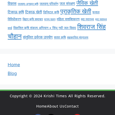
जैविक खेती
विकास
जल संरक्षण
जलवायु परिवर्तन
जलवायु-अनुकूल कृषि
प्राकृतिक खेती
टिकाऊ कृषि
टिकाऊ खेती
डिजिटल कृषि
फसल
विविधीकरण
महिला सशक्तिकरण
बिहार कृषि समाचार
मृदा स्वास्थ्य
मृदा स्वास्थ्य
मत्स्य पालन
शिवराज सिंह
विकसित कृषि संकल्प अभियान • सिंधु नदी जल विवाद
कार्ड
चौहान
संतुलित उर्वरक उपयोग
सतत कृषि
सहकारिता मंत्रालय
Home
Blog
Copyright © 2024 Krishi Times All Rights Reserved.
Home
About Us
Contact