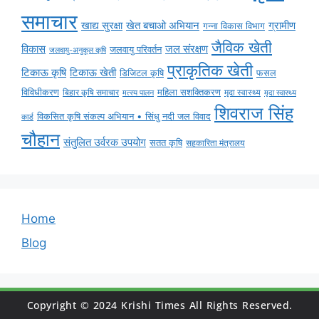
समाचार
ग्रामीण
खाद्य सुरक्षा
खेत बचाओ अभियान
गन्ना विकास विभाग
जैविक खेती
विकास
जल संरक्षण
जलवायु परिवर्तन
जलवायु-अनुकूल कृषि
प्राकृतिक खेती
टिकाऊ कृषि
टिकाऊ खेती
डिजिटल कृषि
फसल
विविधीकरण
महिला सशक्तिकरण
बिहार कृषि समाचार
मृदा स्वास्थ्य
मृदा स्वास्थ्य
मत्स्य पालन
शिवराज सिंह
विकसित कृषि संकल्प अभियान • सिंधु नदी जल विवाद
कार्ड
चौहान
संतुलित उर्वरक उपयोग
सतत कृषि
सहकारिता मंत्रालय
Home
Blog
Copyright © 2024 Krishi Times All Rights Reserved.