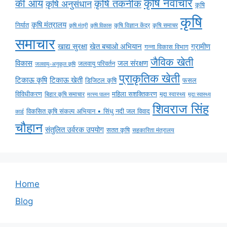
कृषि नवाचार
की आय
कृषि तकनीक
कृषि अनुसंधान
कृषि
कृषि
कृषि मंत्रालय
निर्यात
कृषि विज्ञान केंद्र
कृषि समाचर
कृषि मंत्री
कृषि विकास
समाचार
ग्रामीण
खाद्य सुरक्षा
खेत बचाओ अभियान
गन्ना विकास विभाग
जैविक खेती
विकास
जल संरक्षण
जलवायु परिवर्तन
जलवायु-अनुकूल कृषि
प्राकृतिक खेती
टिकाऊ कृषि
टिकाऊ खेती
डिजिटल कृषि
फसल
विविधीकरण
महिला सशक्तिकरण
बिहार कृषि समाचार
मृदा स्वास्थ्य
मृदा स्वास्थ्य
मत्स्य पालन
शिवराज सिंह
विकसित कृषि संकल्प अभियान • सिंधु नदी जल विवाद
कार्ड
चौहान
संतुलित उर्वरक उपयोग
सतत कृषि
सहकारिता मंत्रालय
Home
Blog