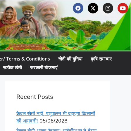
er/ Terms & Conditions
खेती की दुनिया
कृषि समाचार
सटीक खेती
सरकारी योजनाएं
Recent Posts
केवल खेती नहीं, पशुपालन भी बढ़ाएगा किसानों
की आमदनी!
05/08/2026
बेहतर होगी अरहर पैदावार! आईसीएआर ने तैयार