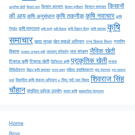
किसानों
किसान कल्याण
किसान समाचार
किसान आय
आधुनिक खेती
किसान प्रशिक्षण
कृषि नवाचार
की आय
कृषि तकनीक
कृषि अनुसंधान
कृषि
कृषि
कृषि मंत्रालय
निर्यात
कृषि विज्ञान केंद्र
कृषि समाचर
कृषि मंत्री
कृषि विकास
समाचार
ग्रामीण
खाद्य सुरक्षा
खेत बचाओ अभियान
गन्ना विकास विभाग
जैविक खेती
विकास
जल संरक्षण
जलवायु परिवर्तन
जलवायु-अनुकूल कृषि
प्राकृतिक खेती
टिकाऊ कृषि
टिकाऊ खेती
डिजिटल कृषि
फसल
विविधीकरण
महिला सशक्तिकरण
मृदा स्वास्थ्य
बिहार कृषि समाचार
मृदा स्वास्थ्य
मत्स्य पालन
शिवराज सिंह
विकसित कृषि संकल्प अभियान • सिंधु नदी जल विवाद
कार्ड
चौहान
संतुलित उर्वरक उपयोग
सतत कृषि
सहकारिता मंत्रालय
Home
Blog