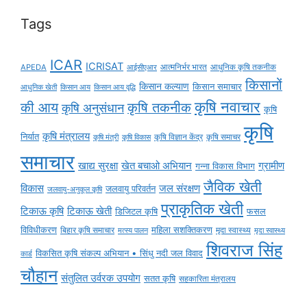
Tags
ICAR
ICRISAT
APEDA
आईसीएआर
आत्मनिर्भर भारत
आधुनिक कृषि तकनीक
किसानों
किसान कल्याण
किसान समाचार
किसान आय
किसान आय वृद्धि
आधुनिक खेती
कृषि नवाचार
की आय
कृषि तकनीक
कृषि अनुसंधान
कृषि
कृषि
कृषि मंत्रालय
निर्यात
कृषि विज्ञान केंद्र
कृषि समाचर
कृषि मंत्री
कृषि विकास
समाचार
ग्रामीण
खाद्य सुरक्षा
खेत बचाओ अभियान
गन्ना विकास विभाग
जैविक खेती
विकास
जल संरक्षण
जलवायु परिवर्तन
जलवायु-अनुकूल कृषि
प्राकृतिक खेती
टिकाऊ कृषि
टिकाऊ खेती
डिजिटल कृषि
फसल
विविधीकरण
महिला सशक्तिकरण
मृदा स्वास्थ्य
बिहार कृषि समाचार
मृदा स्वास्थ्य
मत्स्य पालन
शिवराज सिंह
विकसित कृषि संकल्प अभियान • सिंधु नदी जल विवाद
कार्ड
चौहान
संतुलित उर्वरक उपयोग
सतत कृषि
सहकारिता मंत्रालय