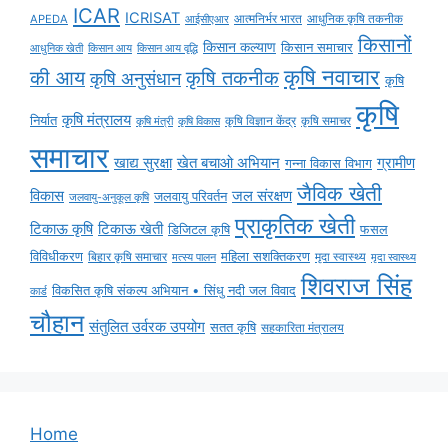
ICAR
ICRISAT
APEDA
आईसीएआर
आत्मनिर्भर भारत
आधुनिक कृषि तकनीक
किसानों
किसान कल्याण
किसान समाचार
किसान आय
किसान आय वृद्धि
आधुनिक खेती
कृषि नवाचार
की आय
कृषि तकनीक
कृषि अनुसंधान
कृषि
कृषि
कृषि मंत्रालय
निर्यात
कृषि विज्ञान केंद्र
कृषि समाचर
कृषि मंत्री
कृषि विकास
समाचार
ग्रामीण
खाद्य सुरक्षा
खेत बचाओ अभियान
गन्ना विकास विभाग
जैविक खेती
विकास
जल संरक्षण
जलवायु परिवर्तन
जलवायु-अनुकूल कृषि
प्राकृतिक खेती
टिकाऊ कृषि
टिकाऊ खेती
डिजिटल कृषि
फसल
विविधीकरण
महिला सशक्तिकरण
मृदा स्वास्थ्य
बिहार कृषि समाचार
मृदा स्वास्थ्य
मत्स्य पालन
शिवराज सिंह
विकसित कृषि संकल्प अभियान • सिंधु नदी जल विवाद
कार्ड
चौहान
संतुलित उर्वरक उपयोग
सतत कृषि
सहकारिता मंत्रालय
Home