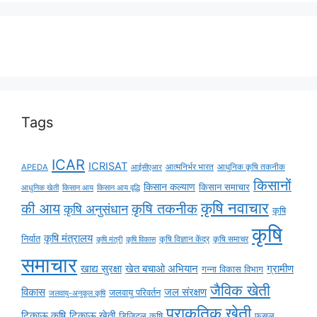
Tags
ICAR
ICRISAT
APEDA
आईसीएआर
आत्मनिर्भर भारत
आधुनिक कृषि तकनीक
किसानों
किसान कल्याण
किसान समाचार
किसान आय
किसान आय वृद्धि
आधुनिक खेती
कृषि नवाचार
की आय
कृषि तकनीक
कृषि अनुसंधान
कृषि
कृषि
कृषि मंत्रालय
निर्यात
कृषि विज्ञान केंद्र
कृषि समाचर
कृषि मंत्री
कृषि विकास
समाचार
ग्रामीण
खाद्य सुरक्षा
खेत बचाओ अभियान
गन्ना विकास विभाग
जैविक खेती
विकास
जल संरक्षण
जलवायु परिवर्तन
जलवायु-अनुकूल कृषि
प्राकृतिक खेती
टिकाऊ कृषि
टिकाऊ खेती
डिजिटल कृषि
फसल