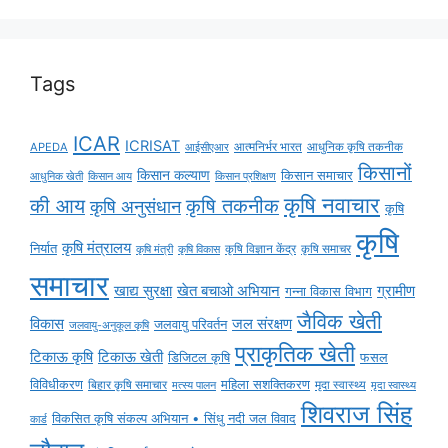
Tags
ICAR
ICRISAT
APEDA
आईसीएआर
आत्मनिर्भर भारत
आधुनिक कृषि तकनीक
किसानों
किसान कल्याण
किसान समाचार
किसान आय
आधुनिक खेती
किसान प्रशिक्षण
कृषि नवाचार
की आय
कृषि तकनीक
कृषि अनुसंधान
कृषि
कृषि
कृषि मंत्रालय
निर्यात
कृषि विज्ञान केंद्र
कृषि समाचर
कृषि मंत्री
कृषि विकास
समाचार
ग्रामीण
खाद्य सुरक्षा
खेत बचाओ अभियान
गन्ना विकास विभाग
जैविक खेती
विकास
जल संरक्षण
जलवायु परिवर्तन
जलवायु-अनुकूल कृषि
प्राकृतिक खेती
टिकाऊ कृषि
टिकाऊ खेती
डिजिटल कृषि
फसल
विविधीकरण
महिला सशक्तिकरण
मृदा स्वास्थ्य
बिहार कृषि समाचार
मृदा स्वास्थ्य
मत्स्य पालन
शिवराज सिंह
विकसित कृषि संकल्प अभियान • सिंधु नदी जल विवाद
कार्ड