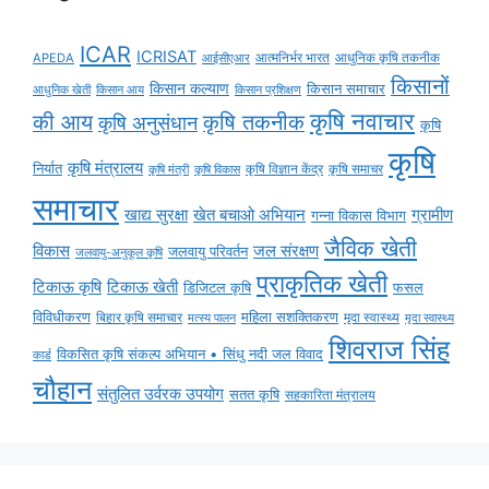
ICAR
ICRISAT
APEDA
आईसीएआर
आत्मनिर्भर भारत
आधुनिक कृषि तकनीक
किसानों
किसान कल्याण
किसान समाचार
किसान आय
आधुनिक खेती
किसान प्रशिक्षण
कृषि नवाचार
की आय
कृषि तकनीक
कृषि अनुसंधान
कृषि
कृषि
कृषि मंत्रालय
निर्यात
कृषि विज्ञान केंद्र
कृषि समाचर
कृषि मंत्री
कृषि विकास
समाचार
ग्रामीण
खाद्य सुरक्षा
खेत बचाओ अभियान
गन्ना विकास विभाग
जैविक खेती
विकास
जल संरक्षण
जलवायु परिवर्तन
जलवायु-अनुकूल कृषि
प्राकृतिक खेती
टिकाऊ कृषि
टिकाऊ खेती
डिजिटल कृषि
फसल
विविधीकरण
महिला सशक्तिकरण
मृदा स्वास्थ्य
बिहार कृषि समाचार
मृदा स्वास्थ्य
मत्स्य पालन
शिवराज सिंह
विकसित कृषि संकल्प अभियान • सिंधु नदी जल विवाद
कार्ड
चौहान
संतुलित उर्वरक उपयोग
सतत कृषि
सहकारिता मंत्रालय