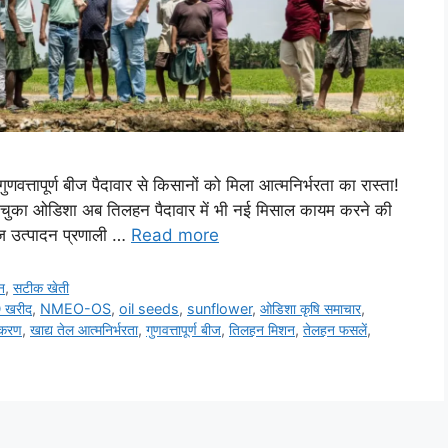
्तापूर्ण बीज पैदावार से किसानों को मिला आत्मनिर्भरता का रास्ता!
ना चुका ओडिशा अब तिलहन पैदावार में भी नई मिसाल कायम करने की
 बीज उत्पादन प्रणाली …
Read more
न
,
सटीक खेती
 खरीद
,
NMEO-OS
,
oil seeds
,
sunflower
,
ओडिशा कृषि समाचार
,
ीकरण
,
खाद्य तेल आत्मनिर्भरता
,
गुणवत्तापूर्ण बीज
,
तिलहन मिशन
,
तेलहन फसलें
,