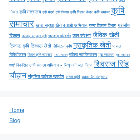
कृषि
कृषि मंत्रालय
निर्यात
कृषि विज्ञान केंद्र
कृषि समाचर
कृषि मंत्री
कृषि विकास
समाचार
ग्रामीण
खाद्य सुरक्षा
खेत बचाओ अभियान
गन्ना विकास विभाग
जैविक खेती
विकास
जल संरक्षण
जलवायु परिवर्तन
जलवायु-अनुकूल कृषि
प्राकृतिक खेती
टिकाऊ कृषि
टिकाऊ खेती
डिजिटल कृषि
फसल
विविधीकरण
महिला सशक्तिकरण
मृदा स्वास्थ्य
बिहार कृषि समाचार
मृदा स्वास्थ्य
मत्स्य पालन
शिवराज सिंह
विकसित कृषि संकल्प अभियान • सिंधु नदी जल विवाद
कार्ड
चौहान
संतुलित उर्वरक उपयोग
सतत कृषि
सहकारिता मंत्रालय
Home
Blog