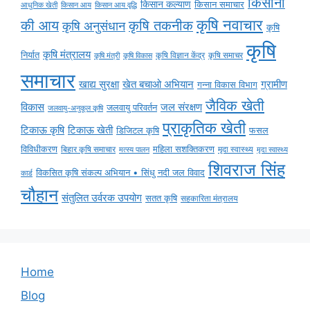
किसानों
किसान कल्याण
किसान समाचार
किसान आय
किसान आय वृद्धि
आधुनिक खेती
कृषि नवाचार
की आय
कृषि तकनीक
कृषि अनुसंधान
कृषि
कृषि
कृषि मंत्रालय
निर्यात
कृषि विज्ञान केंद्र
कृषि समाचर
कृषि मंत्री
कृषि विकास
समाचार
ग्रामीण
खाद्य सुरक्षा
खेत बचाओ अभियान
गन्ना विकास विभाग
जैविक खेती
विकास
जल संरक्षण
जलवायु परिवर्तन
जलवायु-अनुकूल कृषि
प्राकृतिक खेती
टिकाऊ कृषि
टिकाऊ खेती
डिजिटल कृषि
फसल
विविधीकरण
महिला सशक्तिकरण
बिहार कृषि समाचार
मृदा स्वास्थ्य
मृदा स्वास्थ्य
मत्स्य पालन
शिवराज सिंह
विकसित कृषि संकल्प अभियान • सिंधु नदी जल विवाद
कार्ड
चौहान
संतुलित उर्वरक उपयोग
सतत कृषि
सहकारिता मंत्रालय
Home
Blog