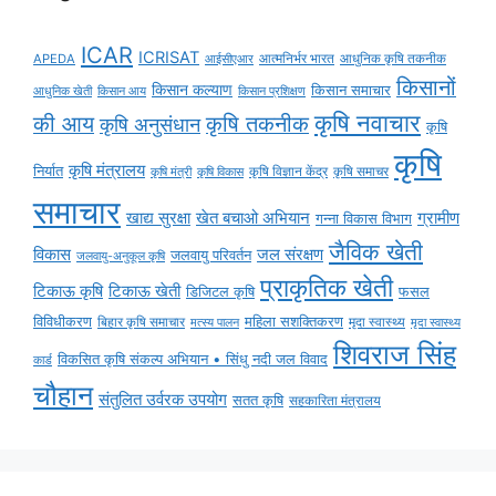
ICAR
ICRISAT
APEDA
आईसीएआर
आत्मनिर्भर भारत
आधुनिक कृषि तकनीक
किसानों
किसान कल्याण
किसान समाचार
किसान आय
आधुनिक खेती
किसान प्रशिक्षण
कृषि नवाचार
की आय
कृषि तकनीक
कृषि अनुसंधान
कृषि
कृषि
कृषि मंत्रालय
निर्यात
कृषि विज्ञान केंद्र
कृषि समाचर
कृषि मंत्री
कृषि विकास
समाचार
ग्रामीण
खाद्य सुरक्षा
खेत बचाओ अभियान
गन्ना विकास विभाग
जैविक खेती
विकास
जल संरक्षण
जलवायु परिवर्तन
जलवायु-अनुकूल कृषि
प्राकृतिक खेती
टिकाऊ कृषि
टिकाऊ खेती
डिजिटल कृषि
फसल
विविधीकरण
महिला सशक्तिकरण
मृदा स्वास्थ्य
बिहार कृषि समाचार
मृदा स्वास्थ्य
मत्स्य पालन
शिवराज सिंह
विकसित कृषि संकल्प अभियान • सिंधु नदी जल विवाद
कार्ड
चौहान
संतुलित उर्वरक उपयोग
सतत कृषि
सहकारिता मंत्रालय