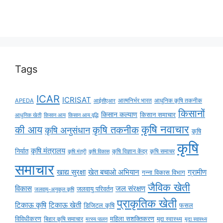
Tags
ICAR
ICRISAT
APEDA
आईसीएआर
आत्मनिर्भर भारत
आधुनिक कृषि तकनीक
किसानों
किसान कल्याण
किसान समाचार
किसान आय
किसान आय वृद्धि
आधुनिक खेती
कृषि नवाचार
की आय
कृषि तकनीक
कृषि अनुसंधान
कृषि
कृषि
कृषि मंत्रालय
निर्यात
कृषि विज्ञान केंद्र
कृषि समाचर
कृषि मंत्री
कृषि विकास
समाचार
ग्रामीण
खाद्य सुरक्षा
खेत बचाओ अभियान
गन्ना विकास विभाग
जैविक खेती
विकास
जल संरक्षण
जलवायु परिवर्तन
जलवायु-अनुकूल कृषि
प्राकृतिक खेती
टिकाऊ कृषि
टिकाऊ खेती
डिजिटल कृषि
फसल
विविधीकरण
महिला सशक्तिकरण
बिहार कृषि समाचार
मृदा स्वास्थ्य
मृदा स्वास्थ्य
मत्स्य पालन