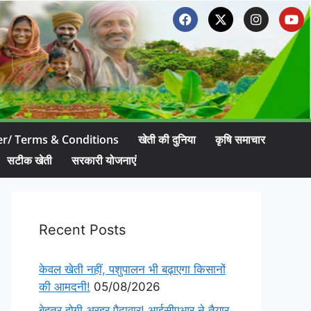
er/ Terms & Conditions
खेती की दुनिया
कृषि समाचार
सटीक खेती
सरकारी योजनाएं
Recent Posts
केवल खेती नहीं, पशुपालन भी बढ़ाएगा किसानों
की आमदनी!
05/08/2026
बेहतर होगी अरहर पैदावार! आईसीएआर ने तैयार