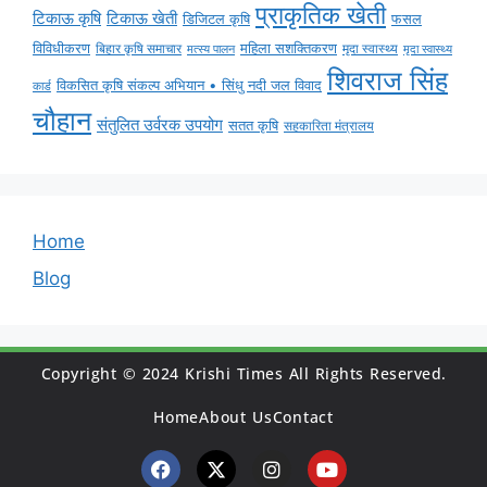
प्राकृतिक खेती
टिकाऊ कृषि
टिकाऊ खेती
डिजिटल कृषि
फसल
विविधीकरण
महिला सशक्तिकरण
मृदा स्वास्थ्य
बिहार कृषि समाचार
मृदा स्वास्थ्य
मत्स्य पालन
शिवराज सिंह
विकसित कृषि संकल्प अभियान • सिंधु नदी जल विवाद
कार्ड
चौहान
संतुलित उर्वरक उपयोग
सतत कृषि
सहकारिता मंत्रालय
Home
Blog
Copyright © 2024 Krishi Times All Rights Reserved.
Home
About Us
Contact