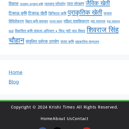
जैविक खेती
विकास
जल संरक्षण
जलवायु परिवर्तन
जलवायु-अनुकूल कृषि
प्राकृतिक खेती
टिकाऊ कृषि
टिकाऊ खेती
डिजिटल कृषि
फसल
विविधीकरण
महिला सशक्तिकरण
बिहार कृषि समाचार
मृदा स्वास्थ्य
मृदा स्वास्थ्य
मत्स्य पालन
शिवराज सिंह
विकसित कृषि संकल्प अभियान • सिंधु नदी जल विवाद
कार्ड
चौहान
संतुलित उर्वरक उपयोग
सतत कृषि
सहकारिता मंत्रालय
Home
Blog
Copyright © 2024 Krishi Times All Rights Reserved.
Home
About Us
Contact