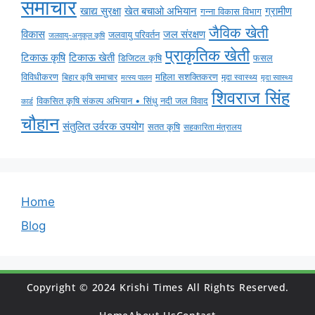
समाचार
ग्रामीण
खाद्य सुरक्षा
खेत बचाओ अभियान
गन्ना विकास विभाग
जैविक खेती
विकास
जल संरक्षण
जलवायु परिवर्तन
जलवायु-अनुकूल कृषि
प्राकृतिक खेती
टिकाऊ कृषि
टिकाऊ खेती
डिजिटल कृषि
फसल
विविधीकरण
महिला सशक्तिकरण
बिहार कृषि समाचार
मृदा स्वास्थ्य
मृदा स्वास्थ्य
मत्स्य पालन
शिवराज सिंह
विकसित कृषि संकल्प अभियान • सिंधु नदी जल विवाद
कार्ड
चौहान
संतुलित उर्वरक उपयोग
सतत कृषि
सहकारिता मंत्रालय
Home
Blog
Copyright © 2024 Krishi Times All Rights Reserved.