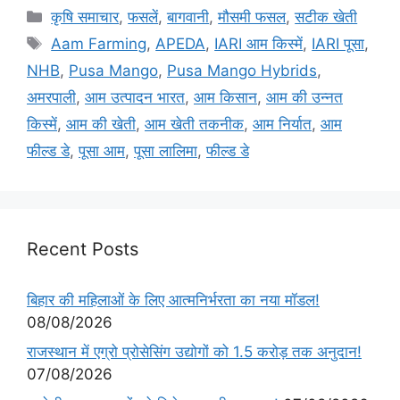
कृषि समाचार
,
फसलें
,
बागवानी
,
मौसमी फसल
,
सटीक खेती
Aam Farming
,
APEDA
,
IARI आम किस्में
,
IARI पूसा
,
NHB
,
Pusa Mango
,
Pusa Mango Hybrids
,
अमरपाली
,
आम उत्पादन भारत
,
आम किसान
,
आम की उन्नत
किस्में
,
आम की खेती
,
आम खेती तकनीक
,
आम निर्यात
,
आम
फील्ड डे
,
पूसा आम
,
पूसा लालिमा
,
फील्ड डे
Recent Posts
बिहार की महिलाओं के लिए आत्मनिर्भरता का नया मॉडल!
08/08/2026
राजस्थान में एग्रो प्रोसेसिंग उद्योगों को 1.5 करोड़ तक अनुदान!
07/08/2026