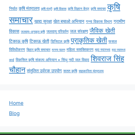
कृषि
कृषि मंत्रालय
निर्यात
कृषि विज्ञान केंद्र
कृषि समाचर
कृषि मंत्री
कृषि विकास
समाचार
ग्रामीण
खाद्य सुरक्षा
खेत बचाओ अभियान
गन्ना विकास विभाग
जैविक खेती
विकास
जल संरक्षण
जलवायु परिवर्तन
जलवायु-अनुकूल कृषि
प्राकृतिक खेती
टिकाऊ कृषि
टिकाऊ खेती
डिजिटल कृषि
फसल
विविधीकरण
महिला सशक्तिकरण
मृदा स्वास्थ्य
बिहार कृषि समाचार
मृदा स्वास्थ्य
मत्स्य पालन
शिवराज सिंह
विकसित कृषि संकल्प अभियान • सिंधु नदी जल विवाद
कार्ड
चौहान
संतुलित उर्वरक उपयोग
सतत कृषि
सहकारिता मंत्रालय
Home
Blog