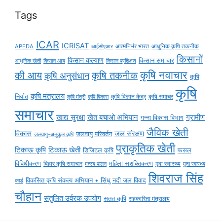
Tags
ICAR
ICRISAT
APEDA
आईसीएआर
आत्मनिर्भर भारत
आधुनिक कृषि तकनीक
किसानों
किसान कल्याण
किसान समाचार
किसान आय
आधुनिक खेती
किसान प्रशिक्षण
कृषि नवाचार
की आय
कृषि तकनीक
कृषि अनुसंधान
कृषि
कृषि
कृषि मंत्रालय
निर्यात
कृषि विज्ञान केंद्र
कृषि समाचर
कृषि मंत्री
कृषि विकास
समाचार
ग्रामीण
खाद्य सुरक्षा
खेत बचाओ अभियान
गन्ना विकास विभाग
जैविक खेती
विकास
जल संरक्षण
जलवायु परिवर्तन
जलवायु-अनुकूल कृषि
प्राकृतिक खेती
टिकाऊ कृषि
टिकाऊ खेती
डिजिटल कृषि
फसल
विविधीकरण
महिला सशक्तिकरण
मृदा स्वास्थ्य
बिहार कृषि समाचार
मृदा स्वास्थ्य
मत्स्य पालन
शिवराज सिंह
विकसित कृषि संकल्प अभियान • सिंधु नदी जल विवाद
कार्ड
चौहान
संतुलित उर्वरक उपयोग
सतत कृषि
सहकारिता मंत्रालय