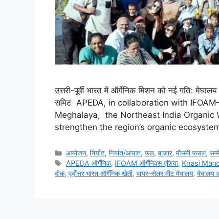
उत्तरी-पूर्वी भारत में ऑर्गेनिक मिशन को नई गति: मेघालय म
समिट APEDA, in collaboration with IFOAM
Meghalaya, the Northeast India Organic 
strengthen the region’s organic ecosyst
आयोजन
,
निर्यात
,
निर्यात/आयात
,
फल
,
बाज़ार
,
मौसमी फसल
,
सम्
APEDA ऑर्गेनिक
,
IFOAM ऑर्गेनिक्स एशिया
,
Khasi Mand
वीक
,
पूर्वोत्तर भारत ऑर्गेनिक खेती
,
बायर–सेलर मीट मेघालय
,
मेघालय ऑ