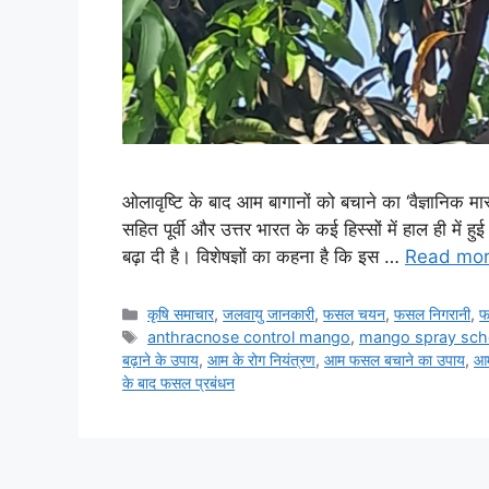
ओलावृष्टि के बाद आम बागानों को बचाने का ‘वैज्ञानिक मा
सहित पूर्वी और उत्तर भारत के कई हिस्सों में हाल ही में
बढ़ा दी है। विशेषज्ञों का कहना है कि इस …
Read mo
कृषि समाचार
,
जलवायु जानकारी
,
फसल चयन
,
फसल निगरानी
,
फ
anthracnose control mango
,
mango spray sche
बढ़ाने के उपाय
,
आम के रोग नियंत्रण
,
आम फसल बचाने का उपाय
,
आम
के बाद फसल प्रबंधन