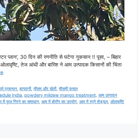
स्टर प्लान’, 30 दिन की रणनीति से घटेगा नुकसान !! पूसा, – बिहार
 हुई ओलावृष्टि, तेज आंधी और बारिश ने आम उत्पादक किसानों की चिंता
re
ार्म प्रबन्धन
,
बागवानी
,
मौसम और खेती
,
मौसमी फसल
dule India
,
powdery mildew mango treatment
,
आम उत्पादन
 में फूल गिरने का समाधान
,
आम में बोरॉन का उपयोग
,
आम में स्प्रे शेड्यूल
,
ओलावृष्टि