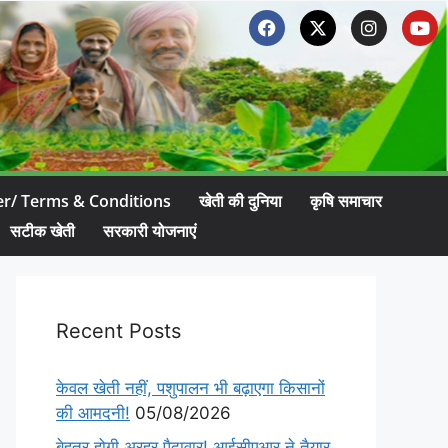
er/ Terms & Conditions
खेती की दुनिया
कृषि समाचार
सटीक खेती
सरकारी योजनाएं
Recent Posts
केवल खेती नहीं, पशुपालन भी बढ़ाएगा किसानों
की आमदनी!
05/08/2026
बेहतर होगी अरहर पैदावार! आईसीएआर ने तैयार