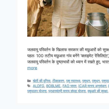
जलवायु परिवर्तन के खिलाफ सरकार की मछुआरों को सुरक्ष
पहल: 100 तटीय मछुआरा गांव बनेंगे ‘क्लाइमेट रेसिलिएं
जलवायु परिवर्तन के दुष्प्रभावों को ध्यान में रखते हु
more
खेती की दुनिया
,
टीकाकरण
,
पशु स्वास्थ्य
,
पशुधन
,
पशुधन
,
पशुप
ALDFG
,
BOBLME
,
FAO भारत
,
ICAR मत्स्य अनुसंधान
,
पशुपालन योजना
,
प्रधानमंत्री मत्स्य संपदा योजना
,
मछुआरे की सुरक्षा