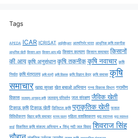
Tags
ICAR
ICRISAT
APEDA
आईसीएआर
आत्मनिर्भर भारत
आधुनिक कृषि तकनीक
किसानों
किसान कल्याण
किसान समाचार
किसान आय
किसान आय वृद्धि
आधुनिक खेती
कृषि नवाचार
की आय
कृषि तकनीक
कृषि अनुसंधान
कृषि
कृषि
कृषि मंत्रालय
निर्यात
कृषि विज्ञान केंद्र
कृषि समाचर
कृषि मंत्री
कृषि विकास
समाचार
ग्रामीण
खाद्य सुरक्षा
खेत बचाओ अभियान
गन्ना विकास विभाग
जैविक खेती
विकास
जल संरक्षण
जलवायु परिवर्तन
जलवायु-अनुकूल कृषि
प्राकृतिक खेती
टिकाऊ कृषि
टिकाऊ खेती
डिजिटल कृषि
फसल
विविधीकरण
महिला सशक्तिकरण
बिहार कृषि समाचार
मृदा स्वास्थ्य
मृदा स्वास्थ्य
मत्स्य पालन
शिवराज सिंह
विकसित कृषि संकल्प अभियान • सिंधु नदी जल विवाद
कार्ड
चौहान
संतुलित उर्वरक उपयोग
सतत कृषि