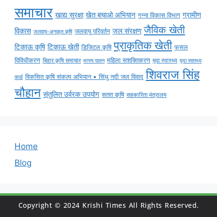
समाचार
ग्रामीण
खाद्य सुरक्षा
खेत बचाओ अभियान
गन्ना विकास विभाग
जैविक खेती
विकास
जल संरक्षण
जलवायु परिवर्तन
जलवायु-अनुकूल कृषि
प्राकृतिक खेती
टिकाऊ कृषि
टिकाऊ खेती
डिजिटल कृषि
फसल
विविधीकरण
महिला सशक्तिकरण
मृदा स्वास्थ्य
बिहार कृषि समाचार
मृदा स्वास्थ्य
मत्स्य पालन
शिवराज सिंह
विकसित कृषि संकल्प अभियान • सिंधु नदी जल विवाद
कार्ड
चौहान
संतुलित उर्वरक उपयोग
सतत कृषि
सहकारिता मंत्रालय
Home
Blog
Copyright © 2024 Krishi Times All Rights Reserved.