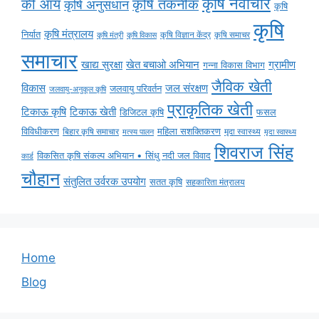
कृषि नवाचार
की आय
कृषि तकनीक
कृषि अनुसंधान
कृषि
कृषि
कृषि मंत्रालय
निर्यात
कृषि विज्ञान केंद्र
कृषि समाचर
कृषि मंत्री
कृषि विकास
समाचार
ग्रामीण
खाद्य सुरक्षा
खेत बचाओ अभियान
गन्ना विकास विभाग
जैविक खेती
विकास
जल संरक्षण
जलवायु परिवर्तन
जलवायु-अनुकूल कृषि
प्राकृतिक खेती
टिकाऊ कृषि
टिकाऊ खेती
डिजिटल कृषि
फसल
विविधीकरण
महिला सशक्तिकरण
मृदा स्वास्थ्य
बिहार कृषि समाचार
मृदा स्वास्थ्य
मत्स्य पालन
शिवराज सिंह
विकसित कृषि संकल्प अभियान • सिंधु नदी जल विवाद
कार्ड
चौहान
संतुलित उर्वरक उपयोग
सतत कृषि
सहकारिता मंत्रालय
Home
Blog