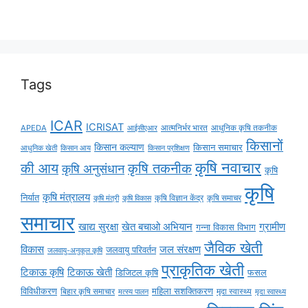
Tags
ICAR
ICRISAT
APEDA
आईसीएआर
आत्मनिर्भर भारत
आधुनिक कृषि तकनीक
किसानों
किसान कल्याण
किसान समाचार
किसान आय
आधुनिक खेती
किसान प्रशिक्षण
कृषि नवाचार
की आय
कृषि तकनीक
कृषि अनुसंधान
कृषि
कृषि
कृषि मंत्रालय
निर्यात
कृषि विज्ञान केंद्र
कृषि समाचर
कृषि मंत्री
कृषि विकास
समाचार
ग्रामीण
खाद्य सुरक्षा
खेत बचाओ अभियान
गन्ना विकास विभाग
जैविक खेती
विकास
जल संरक्षण
जलवायु परिवर्तन
जलवायु-अनुकूल कृषि
प्राकृतिक खेती
टिकाऊ कृषि
टिकाऊ खेती
डिजिटल कृषि
फसल
विविधीकरण
महिला सशक्तिकरण
मृदा स्वास्थ्य
बिहार कृषि समाचार
मृदा स्वास्थ्य
मत्स्य पालन