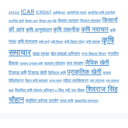
ICAR
ICRISAT
APEDA
आईसीएआर
आत्मनिर्भर भारत
आधुनिक कृषि तकनीक
किसानों
किसान कल्याण
किसान समाचार
किसान आय
किसान आय वृद्धि
आधुनिक खेती
कृषि नवाचार
की आय
कृषि तकनीक
कृषि अनुसंधान
कृषि
कृषि
कृषि मंत्रालय
निर्यात
कृषि विज्ञान केंद्र
कृषि समाचर
कृषि मंत्री
कृषि विकास
समाचार
ग्रामीण
खाद्य सुरक्षा
खेत बचाओ अभियान
गन्ना विकास विभाग
जैविक खेती
विकास
जल संरक्षण
जलवायु परिवर्तन
जलवायु-अनुकूल कृषि
प्राकृतिक खेती
टिकाऊ कृषि
टिकाऊ खेती
डिजिटल कृषि
फसल
विविधीकरण
महिला सशक्तिकरण
मृदा स्वास्थ्य
बिहार कृषि समाचार
मृदा स्वास्थ्य
मत्स्य पालन
शिवराज सिंह
विकसित कृषि संकल्प अभियान • सिंधु नदी जल विवाद
कार्ड
चौहान
संतुलित उर्वरक उपयोग
सतत कृषि
सहकारिता मंत्रालय