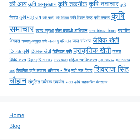
कृषि नवाचार
की आय
कृषि तकनीक
कृषि अनुसंधान
कृषि
कृषि
कृषि मंत्रालय
निर्यात
कृषि विज्ञान केंद्र
कृषि समाचर
कृषि मंत्री
कृषि विकास
समाचार
ग्रामीण
खाद्य सुरक्षा
खेत बचाओ अभियान
गन्ना विकास विभाग
जैविक खेती
विकास
जल संरक्षण
जलवायु परिवर्तन
जलवायु-अनुकूल कृषि
प्राकृतिक खेती
टिकाऊ कृषि
टिकाऊ खेती
डिजिटल कृषि
फसल
विविधीकरण
महिला सशक्तिकरण
मृदा स्वास्थ्य
बिहार कृषि समाचार
मृदा स्वास्थ्य
मत्स्य पालन
शिवराज सिंह
विकसित कृषि संकल्प अभियान • सिंधु नदी जल विवाद
कार्ड
चौहान
संतुलित उर्वरक उपयोग
सतत कृषि
सहकारिता मंत्रालय
Home
Blog