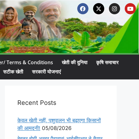
er/ Terms & Conditions
खेती की दुनिया
कृषि समाचार
सटीक खेती
सरकारी योजनाएं
Recent Posts
केवल खेती नहीं, पशुपालन भी बढ़ाएगा किसानों
की आमदनी!
05/08/2026
बेहतर होगी अरहर पैदावार! आईसीएआर ने तैयार