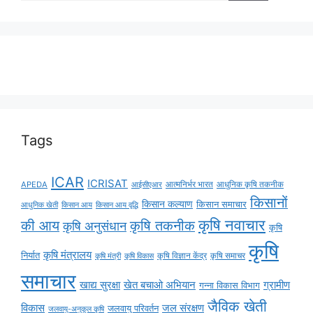
Tags
ICAR
ICRISAT
APEDA
आईसीएआर
आत्मनिर्भर भारत
आधुनिक कृषि तकनीक
किसानों
किसान कल्याण
किसान समाचार
किसान आय
किसान आय वृद्धि
आधुनिक खेती
कृषि नवाचार
की आय
कृषि तकनीक
कृषि अनुसंधान
कृषि
कृषि
कृषि मंत्रालय
निर्यात
कृषि विज्ञान केंद्र
कृषि समाचर
कृषि मंत्री
कृषि विकास
समाचार
ग्रामीण
खाद्य सुरक्षा
खेत बचाओ अभियान
गन्ना विकास विभाग
जैविक खेती
विकास
जल संरक्षण
जलवायु परिवर्तन
जलवायु-अनुकूल कृषि