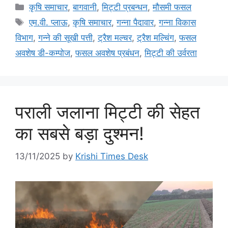
कृषि समाचार
,
बागवानी
,
मि‌ट्टी प्रबन्धन
,
मौसमी फसल
एम.वी. प्लाऊ
,
कृषि समाचार
,
गन्ना पैदावार
,
गन्ना विकास
विभाग
,
गन्ने की सूखी पत्ती
,
ट्रैश मल्चर
,
ट्रैश मल्चिंग
,
फसल
अवशेष डी-कम्पोज
,
फसल अवशेष प्रबंधन
,
मिट्टी की उर्वरता
पराली जलाना मिट्टी की सेहत
का सबसे बड़ा दुश्मन!
13/11/2025
by
Krishi Times Desk