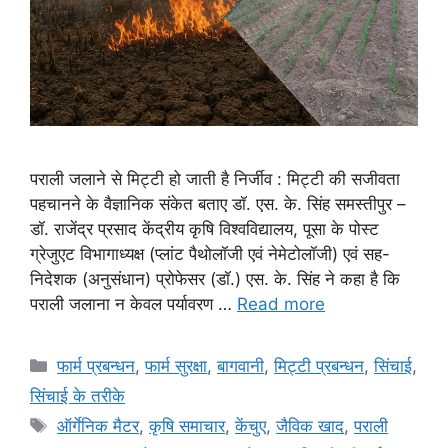
पराली जलाने से मिट्टी हो जाती है निर्जीव : मिट्टी की सजीवता
पहचानने के वैज्ञानिक संकेत बताए डॉ. एस. के. सिंह समस्तीपुर –
डॉ. राजेंद्र प्रसाद केंद्रीय कृषि विश्वविद्यालय, पूसा के पोस्ट
ग्रेजुएट विभागाध्यक्ष (प्लांट पैथोलॉजी एवं नेमेटोलॉजी) एवं सह-
निदेशक (अनुसंधान) प्रोफेसर (डॉ.) एस. के. सिंह ने कहा है कि
पराली जलाना न केवल पर्यावरण …
Read more
फार्म प्रबन्धन
,
फार्म सुरक्षा
,
बागवानी
,
मि‌ट्टी प्रबन्धन
,
सिंचाई
,
सिंचाई के तरीके
ऑर्गेनिक मैटर
,
कृषि समाचार
,
केंचुए
,
जैविक खाद
,
पराली