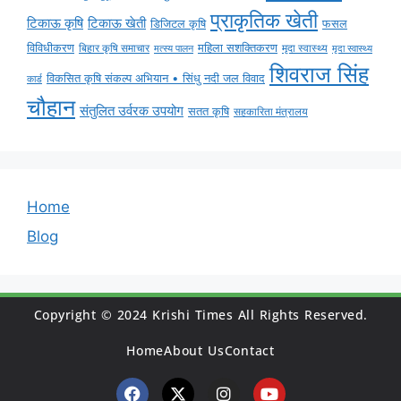
प्राकृतिक खेती
टिकाऊ कृषि
टिकाऊ खेती
डिजिटल कृषि
फसल
विविधीकरण
महिला सशक्तिकरण
बिहार कृषि समाचार
मृदा स्वास्थ्य
मृदा स्वास्थ्य
मत्स्य पालन
शिवराज सिंह
विकसित कृषि संकल्प अभियान • सिंधु नदी जल विवाद
कार्ड
चौहान
संतुलित उर्वरक उपयोग
सतत कृषि
सहकारिता मंत्रालय
Home
Blog
Copyright © 2024 Krishi Times All Rights Reserved.
Home
About Us
Contact