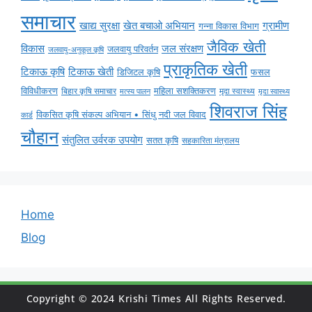
समाचार
ग्रामीण
खाद्य सुरक्षा
खेत बचाओ अभियान
गन्ना विकास विभाग
जैविक खेती
विकास
जल संरक्षण
जलवायु परिवर्तन
जलवायु-अनुकूल कृषि
प्राकृतिक खेती
टिकाऊ कृषि
टिकाऊ खेती
डिजिटल कृषि
फसल
विविधीकरण
महिला सशक्तिकरण
मृदा स्वास्थ्य
बिहार कृषि समाचार
मृदा स्वास्थ्य
मत्स्य पालन
शिवराज सिंह
विकसित कृषि संकल्प अभियान • सिंधु नदी जल विवाद
कार्ड
चौहान
संतुलित उर्वरक उपयोग
सतत कृषि
सहकारिता मंत्रालय
Home
Blog
Copyright © 2024 Krishi Times All Rights Reserved.