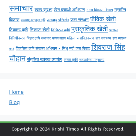
समाचार
ग्रामीण
खाद्य सुरक्षा
खेत बचाओ अभियान
गन्ना विकास विभाग
जैविक खेती
विकास
जल संरक्षण
जलवायु परिवर्तन
जलवायु-अनुकूल कृषि
प्राकृतिक खेती
टिकाऊ कृषि
टिकाऊ खेती
डिजिटल कृषि
फसल
विविधीकरण
महिला सशक्तिकरण
मृदा स्वास्थ्य
बिहार कृषि समाचार
मृदा स्वास्थ्य
मत्स्य पालन
शिवराज सिंह
विकसित कृषि संकल्प अभियान • सिंधु नदी जल विवाद
कार्ड
चौहान
संतुलित उर्वरक उपयोग
सतत कृषि
सहकारिता मंत्रालय
Home
Blog
Copyright © 2024 Krishi Times All Rights Reserved.