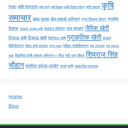
कृषि
कृषि मंत्रालय
निर्यात
कृषि विज्ञान केंद्र
कृषि समाचर
कृषि मंत्री
कृषि विकास
समाचार
ग्रामीण
खाद्य सुरक्षा
खेत बचाओ अभियान
गन्ना विकास विभाग
जैविक खेती
विकास
जल संरक्षण
जलवायु परिवर्तन
जलवायु-अनुकूल कृषि
प्राकृतिक खेती
टिकाऊ कृषि
टिकाऊ खेती
डिजिटल कृषि
फसल
विविधीकरण
महिला सशक्तिकरण
मृदा स्वास्थ्य
बिहार कृषि समाचार
मृदा स्वास्थ्य
मत्स्य पालन
शिवराज सिंह
विकसित कृषि संकल्प अभियान • सिंधु नदी जल विवाद
कार्ड
चौहान
संतुलित उर्वरक उपयोग
सतत कृषि
सहकारिता मंत्रालय
Home
Blog