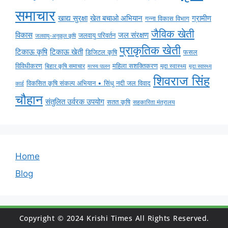
समाचार
ग्रामीण
खाद्य सुरक्षा
खेत बचाओ अभियान
गन्ना विकास विभाग
जैविक खेती
विकास
जल संरक्षण
जलवायु परिवर्तन
जलवायु-अनुकूल कृषि
प्राकृतिक खेती
टिकाऊ कृषि
टिकाऊ खेती
डिजिटल कृषि
फसल
विविधीकरण
महिला सशक्तिकरण
बिहार कृषि समाचार
मृदा स्वास्थ्य
मृदा स्वास्थ्य
मत्स्य पालन
शिवराज सिंह
विकसित कृषि संकल्प अभियान • सिंधु नदी जल विवाद
कार्ड
चौहान
संतुलित उर्वरक उपयोग
सतत कृषि
सहकारिता मंत्रालय
Home
Blog
Copyright © 2024 Krishi Times All Rights Reserved.