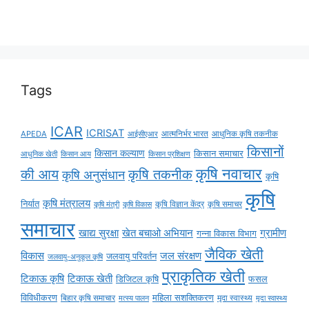
Tags
ICAR
ICRISAT
APEDA
आईसीएआर
आत्मनिर्भर भारत
आधुनिक कृषि तकनीक
किसानों
किसान कल्याण
किसान समाचार
किसान आय
आधुनिक खेती
किसान प्रशिक्षण
कृषि नवाचार
की आय
कृषि तकनीक
कृषि अनुसंधान
कृषि
कृषि
कृषि मंत्रालय
निर्यात
कृषि विज्ञान केंद्र
कृषि समाचर
कृषि मंत्री
कृषि विकास
समाचार
ग्रामीण
खाद्य सुरक्षा
खेत बचाओ अभियान
गन्ना विकास विभाग
जैविक खेती
विकास
जल संरक्षण
जलवायु परिवर्तन
जलवायु-अनुकूल कृषि
प्राकृतिक खेती
टिकाऊ कृषि
टिकाऊ खेती
डिजिटल कृषि
फसल
विविधीकरण
महिला सशक्तिकरण
मृदा स्वास्थ्य
बिहार कृषि समाचार
मृदा स्वास्थ्य
मत्स्य पालन