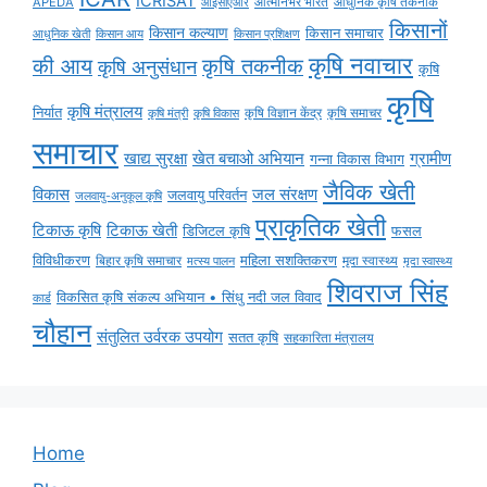
ICRISAT
APEDA
आईसीएआर
आत्मनिर्भर भारत
आधुनिक कृषि तकनीक
किसानों
किसान कल्याण
किसान समाचार
किसान आय
आधुनिक खेती
किसान प्रशिक्षण
कृषि नवाचार
की आय
कृषि तकनीक
कृषि अनुसंधान
कृषि
कृषि
कृषि मंत्रालय
निर्यात
कृषि विज्ञान केंद्र
कृषि समाचर
कृषि मंत्री
कृषि विकास
समाचार
ग्रामीण
खाद्य सुरक्षा
खेत बचाओ अभियान
गन्ना विकास विभाग
जैविक खेती
विकास
जल संरक्षण
जलवायु परिवर्तन
जलवायु-अनुकूल कृषि
प्राकृतिक खेती
टिकाऊ कृषि
टिकाऊ खेती
डिजिटल कृषि
फसल
विविधीकरण
महिला सशक्तिकरण
मृदा स्वास्थ्य
बिहार कृषि समाचार
मृदा स्वास्थ्य
मत्स्य पालन
शिवराज सिंह
विकसित कृषि संकल्प अभियान • सिंधु नदी जल विवाद
कार्ड
चौहान
संतुलित उर्वरक उपयोग
सतत कृषि
सहकारिता मंत्रालय
Home