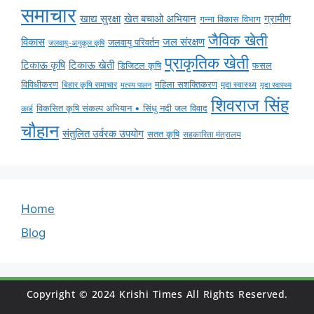
समाचार
ग्रामीण
खाद्य सुरक्षा
खेत बचाओ अभियान
गन्ना विकास विभाग
जैविक खेती
विकास
जल संरक्षण
जलवायु परिवर्तन
जलवायु-अनुकूल कृषि
प्राकृतिक खेती
टिकाऊ कृषि
टिकाऊ खेती
डिजिटल कृषि
फसल
विविधीकरण
महिला सशक्तिकरण
मृदा स्वास्थ्य
बिहार कृषि समाचार
मृदा स्वास्थ्य
मत्स्य पालन
शिवराज सिंह
विकसित कृषि संकल्प अभियान • सिंधु नदी जल विवाद
कार्ड
चौहान
संतुलित उर्वरक उपयोग
सतत कृषि
सहकारिता मंत्रालय
Home
Blog
Copyright © 2024 Krishi Times All Rights Reserved.