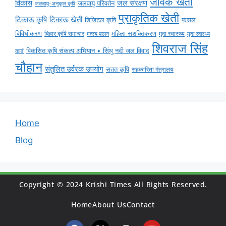
जैविक खेती
विकास
जल संरक्षण
जलवायु परिवर्तन
जलवायु-अनुकूल कृषि
प्राकृतिक खेती
टिकाऊ कृषि
टिकाऊ खेती
डिजिटल कृषि
फसल
विविधीकरण
महिला सशक्तिकरण
मृदा स्वास्थ्य
बिहार कृषि समाचार
मृदा स्वास्थ्य
मत्स्य पालन
शिवराज सिंह
विकसित कृषि संकल्प अभियान • सिंधु नदी जल विवाद
कार्ड
चौहान
संतुलित उर्वरक उपयोग
सतत कृषि
सहकारिता मंत्रालय
Home
Blog
Copyright © 2024 Krishi Times All Rights Reserved.
Home
About Us
Contact