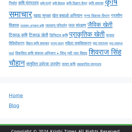
कृषि
कृषि मंत्रालय
निर्यात
कृषि विज्ञान केंद्र
कृषि समाचर
कृषि मंत्री
कृषि विकास
समाचार
ग्रामीण
खाद्य सुरक्षा
खेत बचाओ अभियान
गन्ना विकास विभाग
जैविक खेती
विकास
जल संरक्षण
जलवायु परिवर्तन
जलवायु-अनुकूल कृषि
प्राकृतिक खेती
टिकाऊ कृषि
टिकाऊ खेती
डिजिटल कृषि
फसल
विविधीकरण
महिला सशक्तिकरण
बिहार कृषि समाचार
मृदा स्वास्थ्य
मृदा स्वास्थ्य
मत्स्य पालन
शिवराज सिंह
विकसित कृषि संकल्प अभियान • सिंधु नदी जल विवाद
कार्ड
चौहान
संतुलित उर्वरक उपयोग
सतत कृषि
सहकारिता मंत्रालय
Home
Blog
Copyright © 2024 Krishi Times All Rights Reserved.