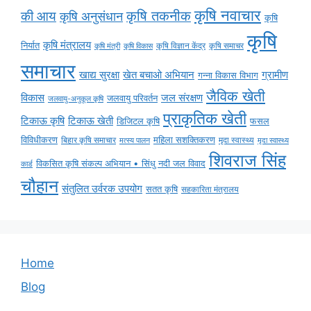
कृषि नवाचार
की आय
कृषि तकनीक
कृषि अनुसंधान
कृषि
कृषि
कृषि मंत्रालय
निर्यात
कृषि विज्ञान केंद्र
कृषि समाचर
कृषि मंत्री
कृषि विकास
समाचार
ग्रामीण
खाद्य सुरक्षा
खेत बचाओ अभियान
गन्ना विकास विभाग
जैविक खेती
विकास
जल संरक्षण
जलवायु परिवर्तन
जलवायु-अनुकूल कृषि
प्राकृतिक खेती
टिकाऊ कृषि
टिकाऊ खेती
डिजिटल कृषि
फसल
विविधीकरण
महिला सशक्तिकरण
मृदा स्वास्थ्य
बिहार कृषि समाचार
मृदा स्वास्थ्य
मत्स्य पालन
शिवराज सिंह
विकसित कृषि संकल्प अभियान • सिंधु नदी जल विवाद
कार्ड
चौहान
संतुलित उर्वरक उपयोग
सतत कृषि
सहकारिता मंत्रालय
Home
Blog